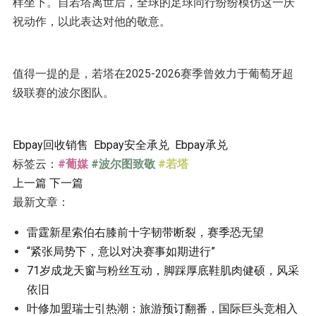
样坐下。自若塔离世后，全球的足球同行纷纷模仿这一庆
祝动作，以此表达对他的敬意。
值得一提的是，若塔在2025-2026赛季曾效力于葡萄牙超
级联赛的波尔图队。
Ebpay回收销售
Ebpay安全承兑
Ebpay承兑
标签云：
#葡媒
#波尔图致敬
#若塔
上一篇
下一篇
最新文章：
雷霆新星索伯右膝前十字韧带断裂，赛季恐无望
“紧张局势下，意以对决赛事如期进行”
71岁成龙天窗与粉丝互动，脚踩厚底鞋肌肉健硕，风采
依旧
叶修加盟瑞士引热潮：旅游预订翻番，国际巨头竞相入