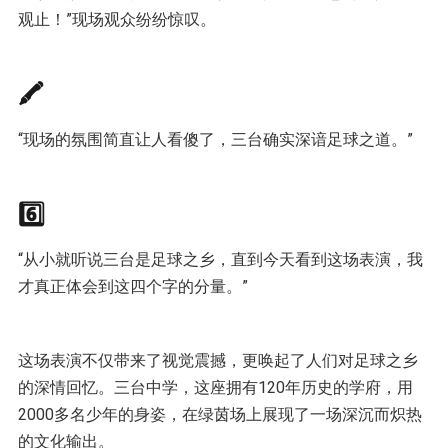
观止！”现场观众纷纷惊叹。
🖍️
“现场的氛围简直让人看傻了，三台确实深谙足球之道。”
6️⃣
“从小就听说三台是足球之乡，直到今天看到这场表演，我
才真正体会到这四个字的分量。”
这场表演不仅带来了视觉震撼，更唤起了人们对足球之乡
的深情回忆。三台中学，这座拥有120年历史的学府，用
2000多名少年的身姿，在绿茵场上展现了一场深沉而炽热
的文化输出。