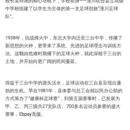
校长袁诗荛的精心培植下，学校前身——潼川联合县立高级
中学校组建了以学生为主体的第一支足球劲旅“潼川足球
队”。
1938年，抗战烽火中，东北大学内迁至三台中学，传播了
新思想的火种，更带来了系统、先进的足球理念与训练方
法。这颗由危难时期播下的足球火种，就此深植于三台的
土地，并开始向更广阔的民间蔓延。
得益于三台中学的源头活水，足球运动在三台县呈现出蓬
勃的生机。早在1981年，县体委与总工会就以民办公助的
方式筹办了“健康杯足球赛”，到第五届赛事时，已发展为
甲、乙、丙三级共27支队伍、700多名运动员参赛的盛大
赛事，
Ebpay充值
。