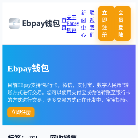
新
联
立
会
关于
首
闻
系
即
员
Ebpay
页
中
我
注
登
钱包
心
们
册
陆
Ebpay钱包
目前EBpay支持“银行卡，微信，支付宝，数字人民币”转
账方式进行交易。您可以使用支付宝或微信转账至银行卡
的方式进行交易，更多交易方式正在开发中，宝宝期待。
立即注册