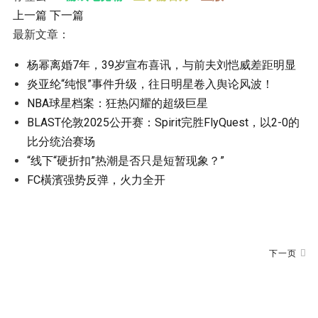
上一篇
下一篇
最新文章：
杨幂离婚7年，39岁宣布喜讯，与前夫刘恺威差距明显
炎亚纶“纯恨”事件升级，往日明星卷入舆论风波！
NBA球星档案：狂热闪耀的超级巨星
BLAST伦敦2025公开赛：Spirit完胜FlyQuest，以2-0的
比分统治赛场
“线下“硬折扣”热潮是否只是短暂现象？”
FC橫濱强势反弹，火力全开
下一页