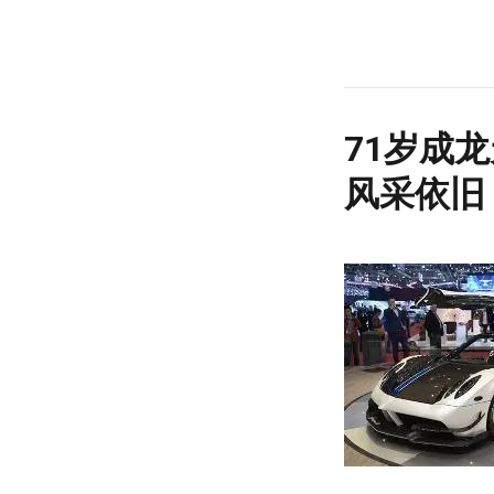
71岁成
风采依旧