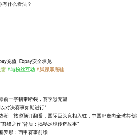
你有什么看法？
bpay充值
Ebpay安全承兑
天窗
#与粉丝互动
#脚踩厚底鞋
膝前十字韧带断裂，赛季恐无望
意以对决赛事如期进行”
热潮：旅游预订翻番，国际巨头竞相入驻，中国IP走向全球共创
“巅峰之作”背后：揭秘足球传奇故事”
塞罗那：西甲赛事前瞻