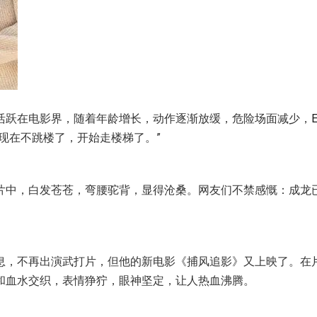
活跃在电影界，随着年龄增长，动作逐渐放缓，危险场面减少，
“现在不跳楼了，开始走楼梯了。”
片中，白发苍苍，弯腰驼背，显得沧桑。网友们不禁感慨：成龙
。
息，不再出演武打片，但他的新电影《捕风追影》又上映了。在
和血水交织，表情狰狞，眼神坚定，让人热血沸腾。