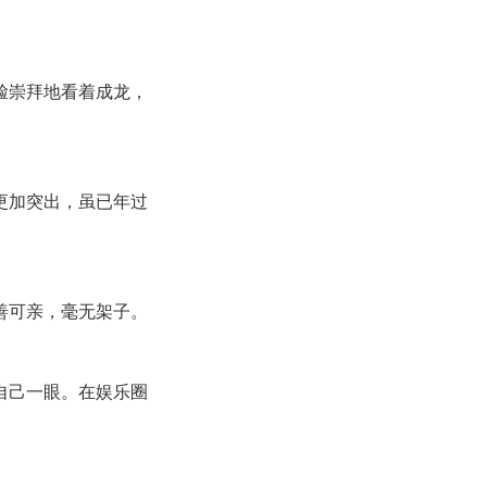
脸崇拜地看着成龙，
更加突出，虽已年过
善可亲，毫无架子。
自己一眼。在娱乐圈