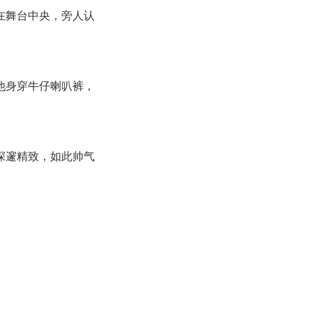
在舞台中央，旁人认
他身穿牛仔喇叭裤，
深邃精致，如此帅气