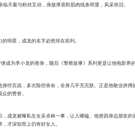
，亲临天窗与粉丝互动，身披厚底鞋肌肉线条明显，风采依旧。
力的明星，成龙的名字必然排在前列。
8岁便成为李小龙的替身，随后《警察故事》系列更是让他电影界
他身经百战，多次险些丧命，全身几乎无完肤。正是他敬业拼搏
观众的赞誉。
后，成龙被曝私生女吴卓林一事，让人唏嘘。他曾因身边朋友的
娇，才深知世上仍有好女人。