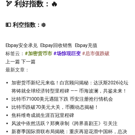
🏹 利好指数：🔥
💵 利空指数：❄️
Ebpay安全承兑
Ebpay回收销售
Ebpay充值
标签云：
#加密货币市
#场惊现巨变
#总市值跌破
上一篇
下一篇
最新文章：
加密货币新纪元来临！白宫顾问揭秘：达沃斯2026论坛
将铸就全球经济转型里程碑 —— 币海波澜，共鉴未来！
比特币71000美元遇阻下跌 币安注册抢行情机会
比特币跌破70美元大关，币圈动态揭秘！
焦科维奇成就生涯百冠里程碑
风波中依然活跃？郑爽录制《跨界喜剧王》引关注
新赛季国际滑联布局揭晓：重庆再迎花滑中国杯，总决