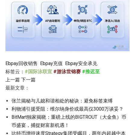
Ebpay回收销售
Ebpay充值
Ebpay安全承兑
标签云：
#国际泳联宣
#游泳世锦赛
#推迟至
上一篇
下一篇
最新文章：
张兰揭秘与儿媳和谐相处的秘诀：避免标签束缚
利物浦引援受阻：维尔纳身价或最高仅3000万谈妥？
BitMart独家揭晓：重磅上线的BIGTROUT（大金鱼）币
币盛宴，捕捉财富新机遇！
比特币增持速度Strategy集团受瞩目，两年内超越中本