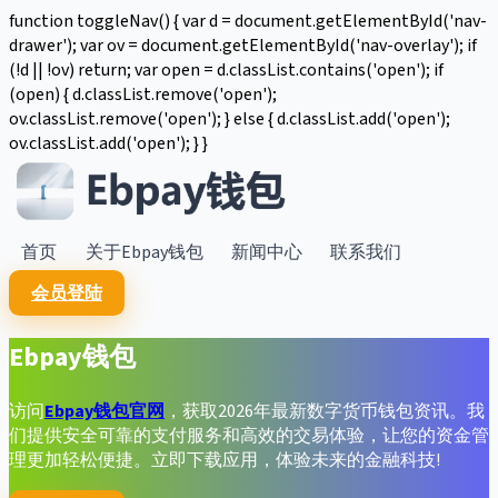
function toggleNav() { var d = document.getElementById('nav-
drawer'); var ov = document.getElementById('nav-overlay'); if
(!d || !ov) return; var open = d.classList.contains('open'); if
(open) { d.classList.remove('open');
ov.classList.remove('open'); } else { d.classList.add('open');
ov.classList.add('open'); } }
首页
关于Ebpay钱包
新闻中心
联系我们
会员登陆
Ebpay钱包
访问
Ebpay钱包官网
，获取2026年最新数字货币钱包资讯。我
们提供安全可靠的支付服务和高效的交易体验，让您的资金管
理更加轻松便捷。立即下载应用，体验未来的金融科技!