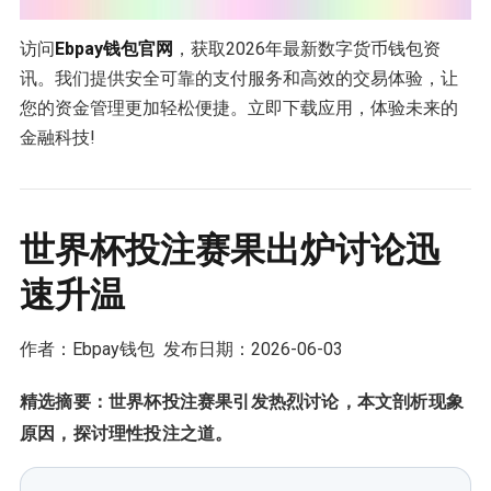
访问
Ebpay钱包官网
，获取2026年最新数字货币钱包资
讯。我们提供安全可靠的支付服务和高效的交易体验，让
您的资金管理更加轻松便捷。立即下载应用，体验未来的
金融科技!
世界杯投注赛果出炉讨论迅
速升温
作者：Ebpay钱包 发布日期：2026-06-03
精选摘要：世界杯投注赛果引发热烈讨论，本文剖析现象
原因，探讨理性投注之道。