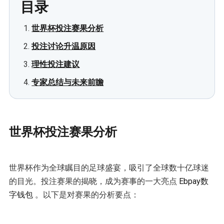
目录
世界杯投注赛果分析
投注讨论升温原因
理性投注建议
专家总结与未来前瞻
世界杯投注赛果分析
世界杯作为全球瞩目的足球盛宴，吸引了全球数十亿球迷
的目光。投注赛果的揭晓，成为赛事的一大亮点
Ebpay数
字钱包
。以下是对赛果的分析要点：