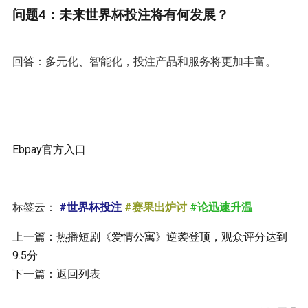
问题4：未来世界杯投注将有何发展？
回答：多元化、智能化，投注产品和服务将更加丰富。
Ebpay官方入口
标签云：
#世界杯投注
#赛果出炉讨
#论迅速升温
上一篇：热播短剧《爱情公寓》逆袭登顶，观众评分达到
9.5分
下一篇：返回列表