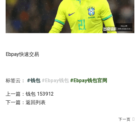
Ebpay快速交易
标签云：
#钱包
#Ebpay钱包
#Ebpay钱包官网
上一篇：钱包 153912
下一篇：返回列表
下一页