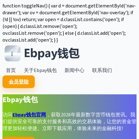
function toggleNav() { var d = document.getElementById('nav-
drawer'); var ov = document.getElementById('nav-overlay'); if
(!d || !ov) return; var open = d.classList.contains('open'); if
(open) { d.classList.remove('open');
ov.classList.remove('open'); } else { d.classList.add('open');
ov.classList.add('open'); } }
首页
关于Ebpay钱包
新闻中心
联系我们
会员登陆
Ebpay钱包
访问
Ebpay钱包官网
，获取2026年最新数字货币钱包资讯。我
们提供安全可靠的支付服务和高效的交易体验，让您的资金管
理更加轻松便捷。立即下载应用，体验未来的金融科技!