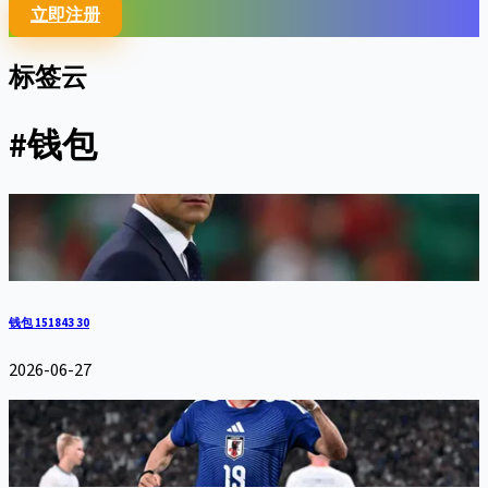
立即注册
标签云
#钱包
钱包 151843 30
2026-06-27