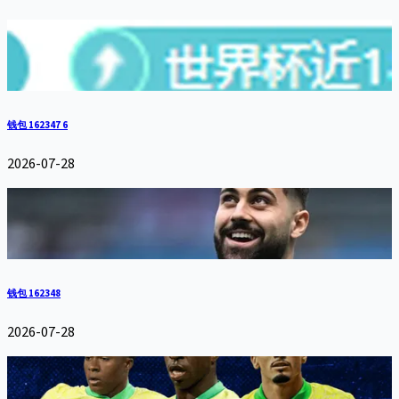
钱包 162347 6
2026-07-28
钱包 162348
2026-07-28