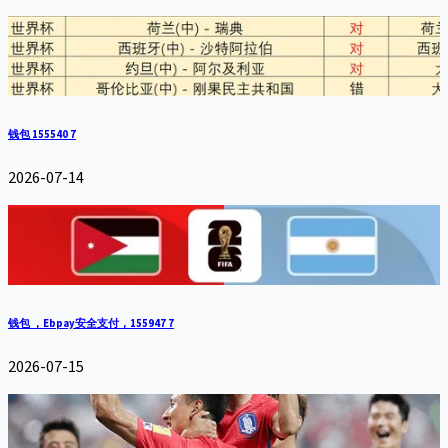
钱包 155540 7
2026-07-14
钱包 ，Ebpay安全支付，155947 7
2026-07-15