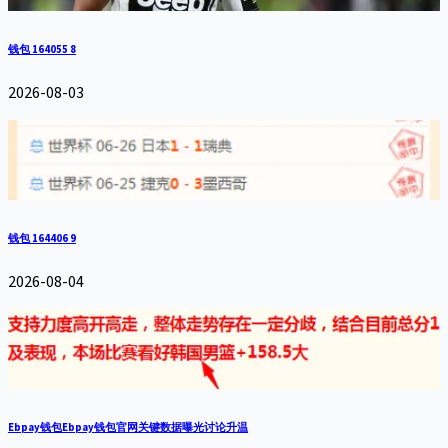
钱包 164055 8
2026-08-03
钱包 164406 9
2026-08-04
Ebpay钱包Ebpay钱包官网关键数据曝光讨论升温