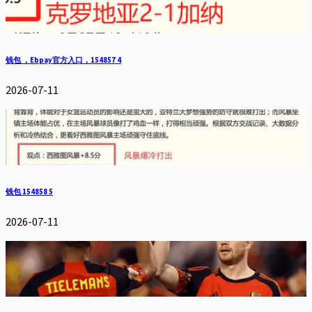
钱包 ，Ebpay官方入口，154857 4
2026-07-11
钱包 154858 5
2026-07-11