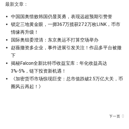
最新文章：
中国国奥惜败韩国仍显英勇，表现远超预期引赞誉
锁定三地黄金眼，一掷367万揽获27.2万枚LINK，币市
情缘再升级！
国际奥组委澄清：东京奥运不打算空场举办
赵薇撤资多企业，事件进展引发关注！作品多平台被撤
下
揭秘Falcon全新比特币收益宝库：年化收益高达
3%-5%，链下投资新机遇！
《加密货币市场惊现巨变：总市值跌破2.5万亿大关，币
圈风云再起！》
下一页