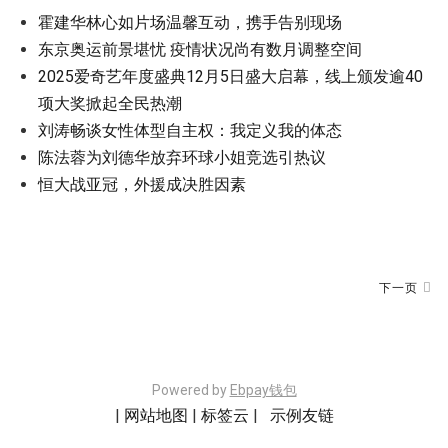
霍建华林心如片场温馨互动，携手告别现场
东京奥运前景堪忧 疫情状况尚有数月调整空间
2025爱奇艺年度盛典12月5日盛大启幕，线上颁发逾40
项大奖掀起全民热潮
刘涛畅谈女性体型自主权：我定义我的体态
陈法蓉为刘德华放弃环球小姐竞选引热议
恒大战亚冠，外援成决胜因素
下一页
Powered by
Ebpay钱包
|
网站地图
|
标签云
|
示例友链