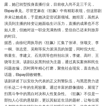
露，她已转型投身直播行业，目前收入尚不足三千元，
Ebpay承兑
。尽管芝麻在《狂飙》中有精彩表现，但这部剧
并未让她成名，于是她决定尝试新领域。她坦言，虽然从
演员到主播的转变让她面临生计压力，直播的成果也不尽
如人意，但她对这一职业充满热情，坚信自己还未到放弃
的时日。
据悉，由徐纪周执导的《狂飙》汇集了张译、张颂文、李
一桐、张志坚、吴刚等实力派演员的加盟，同时倪大红、
韩童生、李建义、石兆琪等也特别出演，李健、高叶、王
骁等主演。该剧以反黑刑侦为主题，通过真实案例和民生
问题改编，历时两年精心打磨，聚焦社会现实，直击热点
话题，
Ebpay回收销售
。
该剧讲述了以安欣为代表的正义刑警队伍，与黑恶势力进
行长达二十年的生死较量。通过丰富的群像描绘，展现了
扫黑斗争中的黑白对决和人性复杂性。《狂飙》不仅是一
部扣人心弦的悬疑剧，更以其贴近生活的题材，让每位观