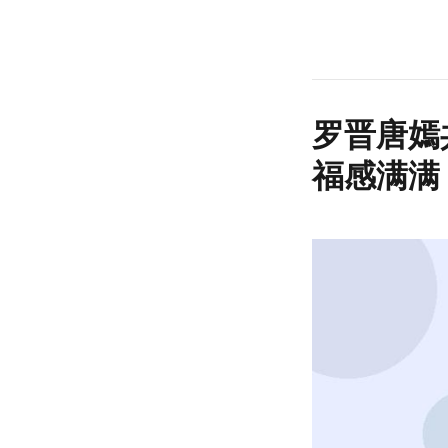
罗晋唐嫣
福感满满