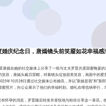
度婚庆纪念日，唐嫣镜头前笑靥如花幸福感
，明星唐嫣在她的社交媒体上分享了一组与丈夫罗晋共度甜蜜晚宴
的笑容，唐嫣头戴贝雷帽，对着镜头绽放甜美笑容，画面中的爱
025年10月28日通过社交媒体公布婚讯，并以“新娘是我”和“新
甜蜜照片，向公众展示了他们的幸福时刻。婚礼在维也纳举行，
唐嫣宣布怀孕的消息，罗晋随后转发并喜悦地与粉丝分享这一喜讯，