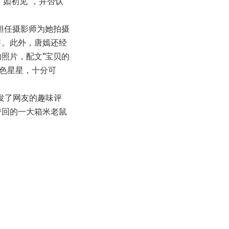
“如初见”，并否认
担任摄影师为她拍摄
售
。此外，唐嫣还经
照片，配文“宝贝的
色星星，十分可
引发了网友的趣味评
带回的一大箱米老鼠