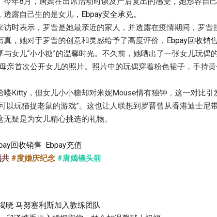
。今年8月，唐嫣在出席活动时谈及产后复出的感受，她形容自己
，透露自己生的是女儿，
Ebpay安全承兑
。
采访时表示，罗晋是她最亲近的家人，并透露在疫情期间，罗晋
写真，她对于罗晋的创意和灵感给予了高度评价，
Ebpay回收销
享与女儿“小小糖”的温馨时光。不久前，她晒出了一张女儿玩偶的
为母亲首次公开女儿的照片。照片中的玩偶穿着粉色裙子，手持黄
喽Kitty，但女儿小小糖却对米妮Mouse情有独钟，这一对比
“可以玩猫捉老鼠的游戏”。这也让人联想到罗晋曾从香港迪士尼
这无疑是为女儿精心挑选的礼物。
bpay回收销售
Ebpay充值
嫣共
#度婚庆纪念
#唐嫣镜头前
揭晓 马努塞利斯加入教练团队