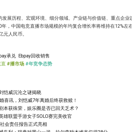
的发展历程、宏观环境、细分领域、产业链与价值链、重点企业
2030年，中国电竞直播市场规模的年均复合增长率将维持在12%左右
0亿元人民币。
bpay承兑
Ebpay回收销售
竞直
#播市场
#年竞争态势
刘恺威沉沦之谜揭晓
复婚喜讯，刘恺威7年离婚后终获救赎！
剧本获殊荣，娱乐圈是否已回天乏术？
英雄联盟手游女子SOLO赛完美收官
体彩社会责任报告正式亮相