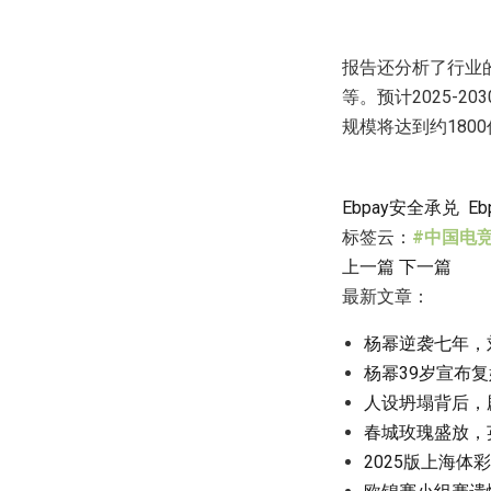
报告还分析了行业
等。预计2025-
规模将达到约180
Ebpay安全承兑
E
标签云：
#中国电
上一篇
下一篇
最新文章：
杨幂逆袭七年，
杨幂39岁宣布
人设坍塌背后，
春城玫瑰盛放，
2025版上海