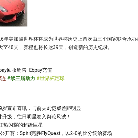
026年美加墨世界杯将成为世界杯历史上首次由三个国家联合承
大至48支，赛程也将长达39天，创造新的历史纪录。
bpay回收销售
Ebpay充值
牌连
#续三届助力
#世界杯足球
39岁宣布喜讯，与前夫刘恺威差距明显
事件升级，往日明星卷入舆论风波！
：狂热闪耀的超级巨星
5公开赛：Spirit完胜FlyQuest，以2-0的比分统治赛场