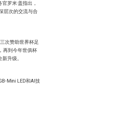
官罗米·盖指出，
更深层次的交流与合
第三次赞助世界杯足
作，再到今年世俱杯
全新升级。
ni LED和AI技