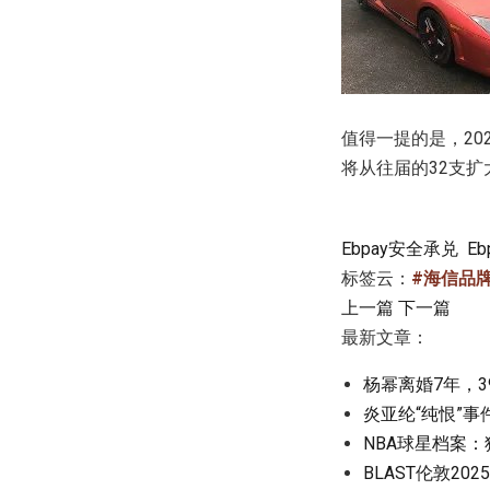
值得一提的是，2
将从往届的32支扩
Ebpay安全承兑
E
标签云：
#海信品
上一篇
下一篇
最新文章：
杨幂离婚7年，
炎亚纶“纯恨”
NBA球星档案
BLAST伦敦202