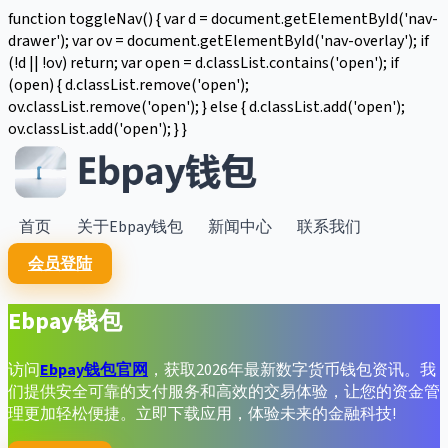
function toggleNav() { var d = document.getElementById('nav-
drawer'); var ov = document.getElementById('nav-overlay'); if
(!d || !ov) return; var open = d.classList.contains('open'); if
(open) { d.classList.remove('open');
ov.classList.remove('open'); } else { d.classList.add('open');
ov.classList.add('open'); } }
首页
关于Ebpay钱包
新闻中心
联系我们
会员登陆
Ebpay钱包
访问
Ebpay钱包官网
，获取2026年最新数字货币钱包资讯。我
们提供安全可靠的支付服务和高效的交易体验，让您的资金管
理更加轻松便捷。立即下载应用，体验未来的金融科技!