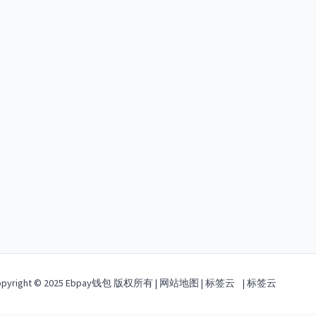
pyright © 2025
Ebpay钱包
版权所有 |
网站地图
|
标签云
|
标签云