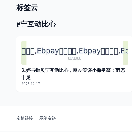
标签云
#宁互动比心
朱婷与撒贝宁互动比心，网友笑谈小撒身高：萌态
十足
2025-12-17
友情链接：
示例友链