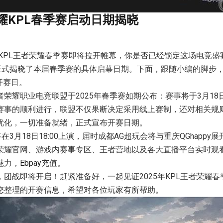
荣耀KPL春季赛启动日期揭晓
年KPL王者荣耀春季赛即将拉开帷幕，你是否已经锁定这场电竞
正式揭晓了本届春季赛的具体启幕日期。下面，跟随小编的脚步，一
开赛日。
荣耀职业电竞联盟于2025年春季赛如期公布：赛事将于3月18
赛事的顺利进行，联盟不仅果断决定采用线上赛制，还对相关规
优化，一切准备就绪，正式宣布开赛日期。
在3月18日18:00上演，届时成都AG超玩会将与重庆QGhapp
荣耀官网、游戏内赛事专区、王者营地以及各大直播平台实时观
魅力，
Ebpay充值
。
团战即将开启！赶紧准备好，一起见证2025年KPL王者荣耀
您整理的开赛信息，希望对各位玩家有所帮助。