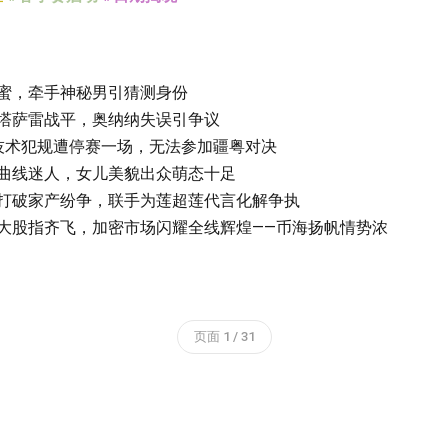
蜜，牵手神秘男引猜测身份
塔萨雷战平，奥纳纳失误引争议
技术犯规遭停赛一场，无法参加疆粤对决
曲线迷人，女儿美貌出众萌态十足
打破家产纷争，联手为莲超莲代言化解争执
大股指齐飞，加密市场闪耀全线辉煌——币海扬帆情势浓
页面 1 / 31