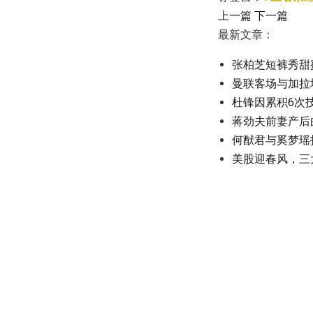
上一篇
下一篇
最新文章：
张柏芝短裤秀甜
曼联客场与加拉
杜锋因累积6次
蒋劲夫前妻产后
何猷君与奚梦瑶
美股迎春风，三