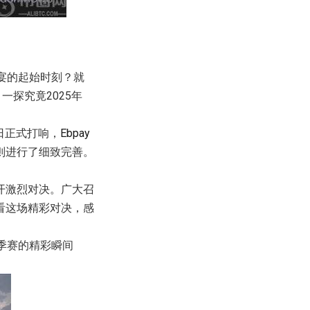
盛宴的起始时刻？就
探究竟2025年
日正式打响，
Ebpay
则进行了细致完善。
y展开激烈对决。广大召
看这场精彩对决，感
春季赛的精彩瞬间