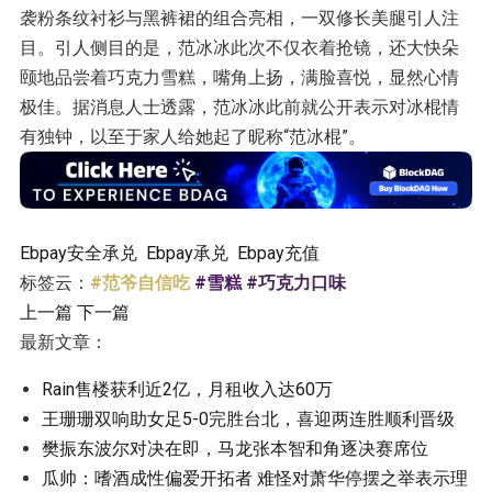
袭粉条纹衬衫与黑裤裙的组合亮相，一双修长美腿引人注
目。引人侧目的是，范冰冰此次不仅衣着抢镜，还大快朵
颐地品尝着巧克力雪糕，嘴角上扬，满脸喜悦，显然心情
极佳。据消息人士透露，范冰冰此前就公开表示对冰棍情
有独钟，以至于家人给她起了昵称“范冰棍”。
Ebpay安全承兑
Ebpay承兑
Ebpay充值
标签云：
#范爷自信吃
#雪糕
#巧克力口味
上一篇
下一篇
最新文章：
Rain售楼获利近2亿，月租收入达60万
王珊珊双响助女足5-0完胜台北，喜迎两连胜顺利晋级
樊振东波尔对决在即，马龙张本智和角逐决赛席位
瓜帅：嗜酒成性偏爱开拓者 难怪对萧华停摆之举表示理