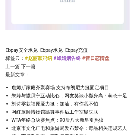
Ebpay安全承兑
Ebpay承兑
Ebpay充值
标签云：
#赵丽颖冯绍
#峰婚姻告终
#昔日恋情盘
上一篇
下一篇
最新文章：
詹姆斯家庭齐聚赛场 支持布朗尼力挺固定项目
朱婷与撒贝宁互动比心，网友笑谈小撒身高：萌态十足
刘诗雯获福原爱力挺：加油，有你我不怕
网红旅顺博物馆跳舞事件后工作室疑失联
WTA年终总决赛焦点：90后八大新星引热议
北京市文化广电和旅游局发布禁令：毒品相关违规艺人