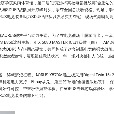
经济学院风雨体育馆，第二届“雷克沙杯高校电竞挑战赛”合肥站
队与SDUEP战队展开巅峰对决，争夺全国总决赛资格。现场，
RUS电竞装备助力SDUEP战队以强劲实力夺冠，现场气氛瞬间
嘉AORUS硬核平台助力争霸。为了在电竞战场上脱颖而出，一
 B850冰雕主板、RTX 5080 MASTER ICE超级雕（白）、AMD锐
游戏DDR5内存+固态硬盘，共同构成了这套制霸电竞的强大战舰
释放游戏激情，展现最佳竞技状态，每一场对决都扣人心弦，热
，铸就辉煌征程。AORUS X870冰雕主板采用Digital Twin 1
3D提供稳定电力支持，
Ebpay承兑
。第三代“冰雕”全覆盖散热装甲，
度始终可控，带来极致游戏体验。在AORUS专属游戏体验区，学
RUS电竞装备的非凡性能。