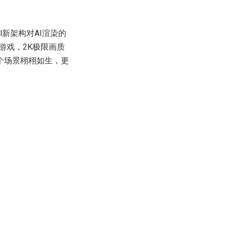
ll新架构对AI渲染的
游戏，2K极限画质
个场景栩栩如生，更