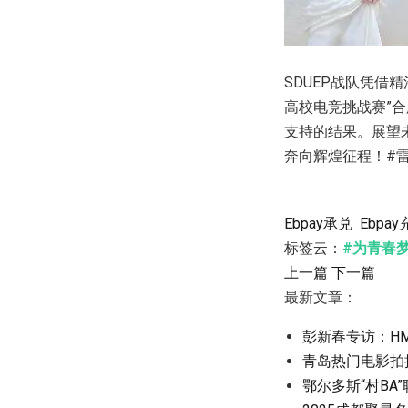
SDUEP战队凭
高校电竞挑战赛”
支持的结果。展望
奔向辉煌征程！#雷
Ebpay承兑
Ebpa
标签云：
#为青春
上一篇
下一篇
最新文章：
彭新春专访：H
青岛热门电影拍
鄂尔多斯“村B