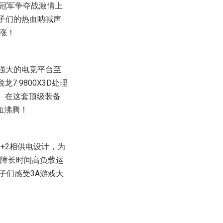
的冠军争夺战激情上
学子们的热血呐喊声
高涨！
套强大的电竞平台至
龙7 9800X3D处理
。在这套顶级装备
血沸腾！
6+2+2相供电设计，为
保障长时间高负载运
子们感受3A游戏大