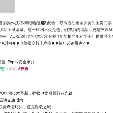
借精湛的操作技巧和默契的团队配合，夺得通往全国决赛的宝贵门票
合肥站圆满落幕。这一胜利不仅是选手们努力的结晶，更是技嘉AO
未来，AORUS电竞将继续为怀揣电竞梦想的年轻学子们提供强
克沙杯# #电脑报高校电竞赛# #超神必备雷克沙#
y充值
Ebpay安全承兑
梦想
#喝彩
#技嘉
MO推动技术革新，蚂蚁电竞引领行业先锋
摄地交通指南
A”联赛燃情对决，点亮温暖之城！