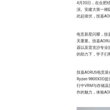
4月30日，在合肥
演。安建大第一梯
此起彼伏，技嘉AO
电竞新星闪耀，技
关重要。技嘉AORUS
器以及雷克沙专业
的助力下，学子们
技嘉AORUS电竞装备
Ryzen 9800X
行中VRM与存储温
作的魅力，体验AO